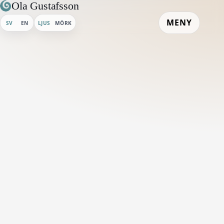
Ola Gustafsson
MENY
SV
EN
LJUS
MÖRK
Hem
/
Galleri
/
Decemberskymning på Tjurkö