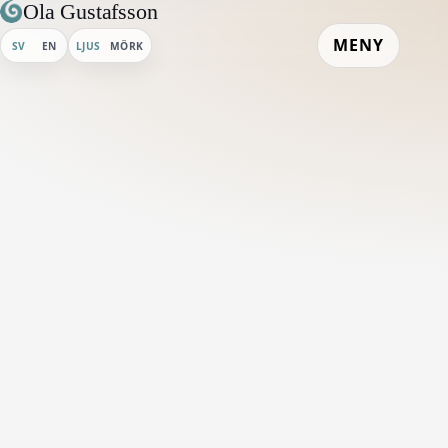
Ola Gustafsson
MENY
SV
EN
LJUS
MÖRK
Hem
/
Galleri
/
Humla