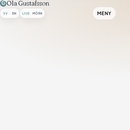
Ola Gustafsson
MENY
SV
EN
LJUS
MÖRK
Hem
/
Galleri
/
Lilla katten drömmer