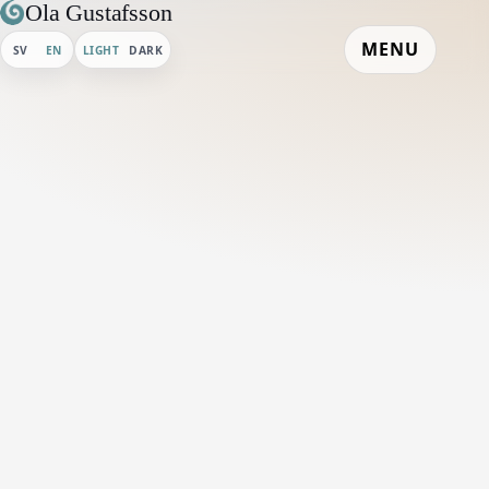
Ola Gustafsson
MENU
SV
EN
LIGHT
DARK
Home
/
Gallery
/
Clouds