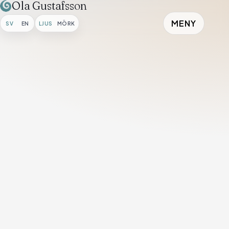
Ola Gustafsson
MENY
SV
EN
LJUS
MÖRK
Hem
/
Galleri
/
Morgon över viken